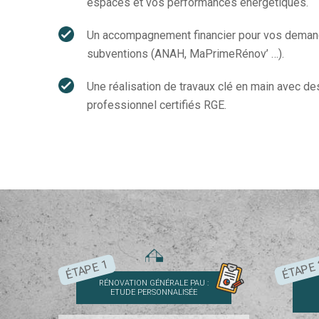
espaces et vos performances énergétiques.
Un accompagnement financier pour vos dema
subventions (ANAH, MaPrimeRénov’ …).
Une réalisation de travaux clé en main avec de
professionnel certifiés RGE.
ÉTAPE 1
ÉTAPE
RÉNOVATION GÉNÉRALE PAU :
ETUDE PERSONNALISÉE