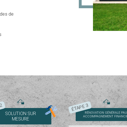
ndes de
s
 2
ÉTAPE 3
SOLUTION SUR
RÉNOVATION GÉNÉRALE PAU 
ACCOMPAGNEMENT FINANCI
MESURE