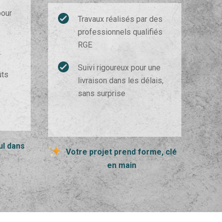
pour
Travaux réalisés par des
professionnels qualifiés
RGE
.
Suivi rigoureux pour une
ûts
livraison dans les délais,
sans surprise
ul dans
Votre projet prend forme, clé
s
en main