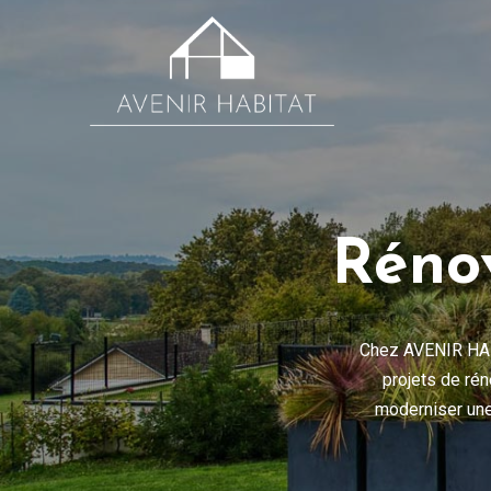
Réno
Chez
AVENIR HA
projets de rén
moderniser une