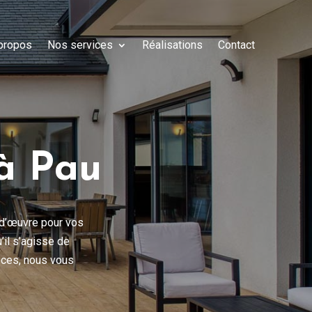
propos
Nos services
Réalisations
Contact
à Pau
 d’œuvre pour vos
’il s’agisse de
èces, nous vous