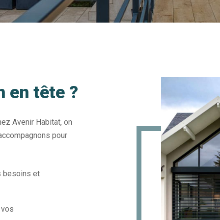
 en tête ?
ez Avenir Habitat, on
us accompagnons pour
 besoins et
 vos