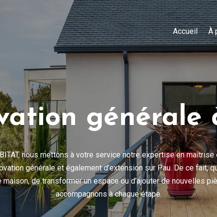
Accueil
À 
vation générale 
BITAT
, nous mettons à votre service notre expertise en maîtrise
ovation générale et également d’extension sur Pau. De ce fait, qu
 maison, de transformer un espace ou d’ajouter de nouvelles pi
accompagnons à chaque étape.